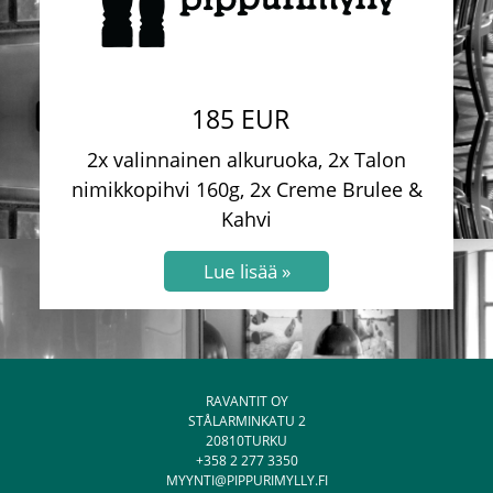
185 EUR
2x valinnainen alkuruoka, 2x Talon
nimikkopihvi 160g, 2x Creme Brulee &
Kahvi
RAVANTIT OY
STÅLARMINKATU 2
20810TURKU
+358 2 277 3350
MYYNTI@PIPPURIMYLLY.FI